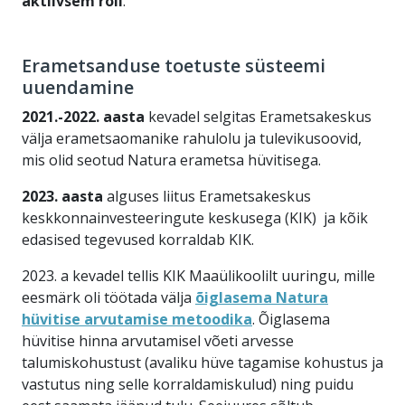
aktiivsem roll
.
Erametsanduse toetuste süsteemi
uuendamine
2021.-2022. aasta
kevadel selgitas Erametsakeskus
välja erametsaomanike rahulolu ja tulevikusoovid,
mis olid seotud Natura erametsa hüvitisega.
2023. aasta
alguses liitus Erametsakeskus
keskkonnainvesteeringute keskusega (KIK) ja kõik
edasised tegevused korraldab KIK.
2023. a kevadel tellis KIK Maaülikoolilt uuringu, mille
eesmärk oli töötada välja
õiglasema Natura
hüvitise arvutamise metoodika
. Õiglasema
hüvitise hinna arvutamisel võeti arvesse
talumiskohustust (avaliku hüve tagamise kohustus ja
vastutus ning selle korraldamiskulud) ning puidu