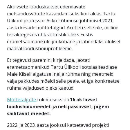
Aktiivsete looduskaitset edendavate
metsandusvõtete kavandamiseks korraldas Tartu
Ülikool professor Asko Lõhmuse juhtimisel 2021.
aasta kevadel mõttetalgud. Arutleti selle üle, milline
terviktegevus ehk võttestik oleks Eestis
erametsaomanikule jõukohane ja lahendaks olulisel
määral loodushoiuprobleeme.
Et tegevusi paremini kirjeldada, jaotati
erametsaomanikud Tartu Ülikooli sotsiaalteadlase
Maie Kiiseli algatusel nelja rühma ning meetmeid
välja pakkudes mõeldi selle peale, et iga konkreetse
rühma vajadused oleks kaetud.
Mõttetalgute
tulemuseks oli
16 aktiivset
loodushoiumeedet ja neli passiivset, pigem
säilitavat meedet.
2022. ja 2023. aasta jooksul katsetavad projekti