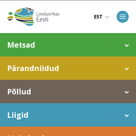
Liigu edasi põhisisu juurde
EST
Main navigation
Metsad
Pärandniidud
Põllud
Liigid