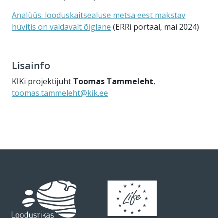
Analüüs: looduskaitsealuse metsa eest makstav
hüvitis on valdavalt õiglane
(ERRi portaal, mai 2024)
Lisainfo
KIKi projektijuht
Toomas Tammeleht
,
toomas.tammeleht@kik.ee