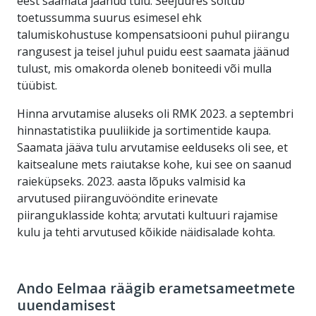
eest saamata jäänud tulu. Seejuures sõltub
toetussumma suurus esimesel ehk
talumiskohustuse kompensatsiooni puhul piirangu
rangusest ja teisel juhul puidu eest saamata jäänud
tulust, mis omakorda oleneb boniteedi või mulla
tüübist.
Hinna arvutamise aluseks oli RMK 2023. a septembri
hinnastatistika puuliikide ja sortimentide kaupa.
Saamata jääva tulu arvutamise eelduseks oli see, et
kaitsealune mets raiutakse kohe, kui see on saanud
raieküpseks. 2023. aasta lõpuks valmisid ka
arvutused piiranguvööndite erinevate
piiranguklasside kohta; arvutati kultuuri rajamise
kulu ja tehti arvutused kõikide näidisalade kohta.
Ando Eelmaa räägib erametsameetmete
uuendamisest