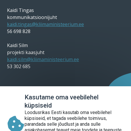
Kaidi Tingas
kommunikatsioonijuht
kaidi.tingas@kliimaministeerium.ee
56 698 828
Kaidi Silm
projekti kaasjuht
kaidi.silm@kliimaministeerium.ee
53 302 685
Kasutame oma veebilehel
Sotsiaalmeedia
küpsiseid
Loodusrikas Eesti kasutab oma veebilehel
küpsiseid, et tagada veebilehe toimivus,
parandada selle jõudlust ja anda sulle
asjakohasemat teavet meie toodete ja teenuste