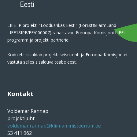
LIFE-IP projekti "Loodusrikas Eesti" (ForEst&FarmLand
LIFE18IPE/EE/000007) rahastavad Euroopa Komisjoni LIFE'i
programm ja projekti partnerid.
Koduleht sisaldab projekti seisukohti ja Euroopa Komisjon ei
vastuta selles sisalduva teabe eest.
Kontakt
Voldemar Rannap
projektijuht
voldemar.rannap@kliimaministeerium.ee
53 411 962