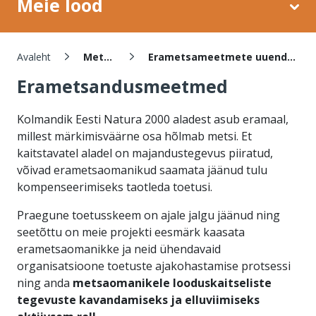
Meie lood
Leivapuru
Avaleht
Metsad
Erametsameetmete uuendamine
Erametsandusmeetmed
Kolmandik Eesti Natura 2000 aladest asub eramaal,
millest märkimisväärne osa hõlmab metsi. Et
kaitstavatel aladel on majandustegevus piiratud,
võivad erametsaomanikud saamata jäänud tulu
kompenseerimiseks taotleda toetusi.
Praegune toetusskeem on ajale jalgu jäänud ning
seetõttu on meie projekti eesmärk kaasata
erametsaomanikke ja neid ühendavaid
organisatsioone toetuste ajakohastamise protsessi
ning anda
metsaomanikele looduskaitseliste
tegevuste kavandamiseks ja elluviimiseks