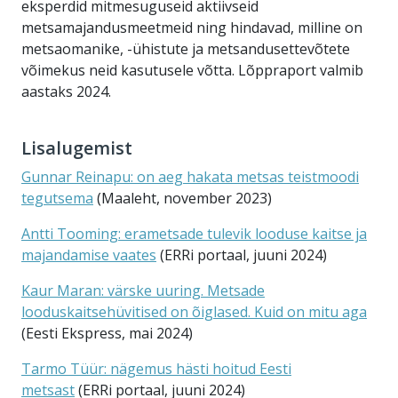
eksperdid mitmesuguseid aktiivseid
metsamajandusmeetmeid ning hindavad, milline on
metsaomanike, -ühistute ja metsandusettevõtete
võimekus neid kasutusele võtta. Lõppraport valmib
aastaks 2024.
Lisalugemist
Gunnar Reinapu: on aeg hakata metsas teistmoodi
tegutsema
(Maaleht, november 2023)
Antti Tooming: erametsade tulevik looduse kaitse ja
majandamise vaates
(ERRi portaal, juuni 2024)
Kaur Maran: värske uuring. Metsade
looduskaitsehüvitised on õiglased. Kuid on mitu aga
(Eesti Ekspress, mai 2024)
Tarmo Tüür: nägemus hästi hoitud Eesti
metsast
(ERRi portaal, juuni 2024)