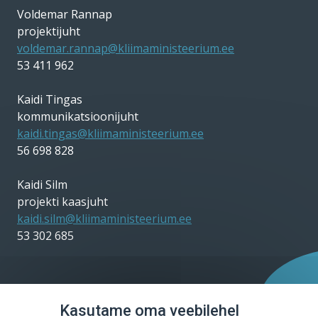
Voldemar Rannap
projektijuht
voldemar.rannap@kliimaministeerium.ee
53 411 962
Kaidi Tingas
kommunikatsioonijuht
kaidi.tingas@kliimaministeerium.ee
56 698 828
Kaidi Silm
projekti kaasjuht
kaidi.silm@kliimaministeerium.ee
53 302 685
Kasutame oma veebilehel
Sotsiaalmeedia