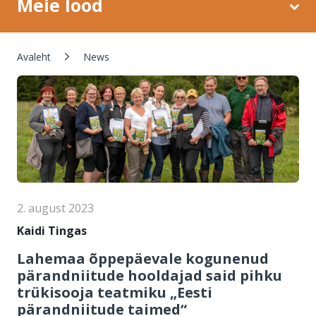
Meie lood
Leivapuru
Avaleht
News
2. august 2023
Kaidi Tingas
Lahemaa õppepäevale kogunenud
pärandniitude hooldajad said pihku
trükisooja teatmiku „Eesti
pärandniitude taimed“