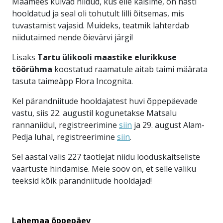
Maamees kuivad niidud, kus eile käisime, on hästi
hooldatud ja seal oli tohutult lilli õitsemas, mis
tuvastamist vajasid. Muideks, teatmik lahterdab
niidutaimed nende õievärvi järgi!
Lisaks
Tartu ülikooli maastike elurikkuse
töörühma
koostatud raamatule aitab taimi määrata
tasuta taimeäpp Flora Incognita.
Kel pärandniitude hooldajatest huvi õppepäevade
vastu, siis 22. augustil kogunetakse Matsalu
rannaniidul, registreerimine
siin
ja 29. august Alam-
Pedja luhal, registreerimine
siin
.
Sel aastal valis 227 taotlejat niidu looduskaitseliste
väärtuste hindamise. Meie soov on, et selle valiku
teeksid kõik pärandniitude hooldajad!
Lahemaa õppepäev