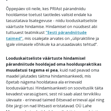
Õppepäev oli neile, kes PRIAst pärandniidu
hooldamise toetust taotledes valisid endale ka
tasustatava lisategevuse - niidu looduskaitseliste
väärtuste hindamise. Hindamisel on nüüdsest abi
tuttuuest teatmikust
"Eesti pärandniitude
taimed"
, mis osalejate arvates on „ülipraktiline ja
igale viimasele võhikule ka arusaadavaks tehtud“.
Looduskaitseliste väärtuste hindamisel
pärandniitude hooldajad oma hoolduspraktikas
muudatusi tegema ei pea
, kuid nad peavad oma
maadel jalutades täitma hindamisankeedi, mis
õpetab nägema hooldatava ala erinevaid
loodusväärtusi. Hindamisankeeti on soovituslik täita
kevadest varasügiseni, sest nii saab alast tervikliku
ülevaate - erinevad taimed õitsevad erineval ajal ning
õite järgi on nad lihtsasti eristatavad. OÜ Lahe