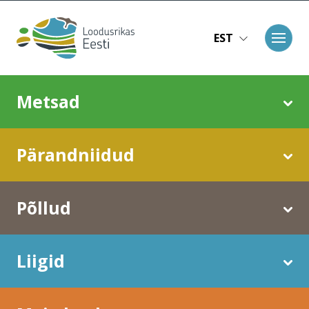
Liigu edasi põhisisu juurde
EST
Main navigation
Metsad
Pärandniidud
Põllud
Liigid