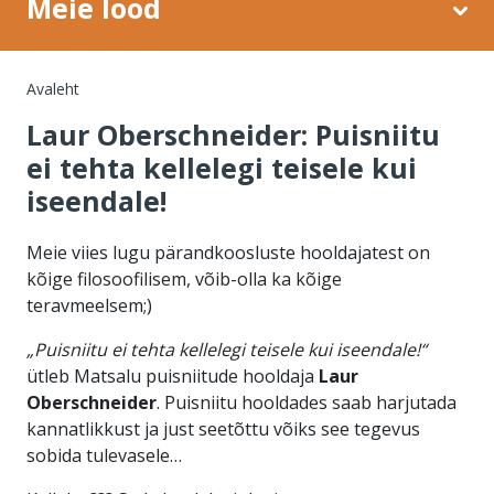
Meie lood
Leivapuru
Avaleht
Laur Oberschneider: Puisniitu
ei tehta kellelegi teisele kui
iseendale!
Meie viies lugu pärandkoosluste hooldajatest on
kõige filosoofilisem, võib-olla ka kõige
teravmeelsem;)
„Puisniitu ei tehta kellelegi teisele kui iseendale!“
ütleb Matsalu puisniitude hooldaja
Laur
Oberschneider
. Puisniitu hooldades saab harjutada
kannatlikkust ja just seetõttu võiks see tegevus
sobida tulevasele…