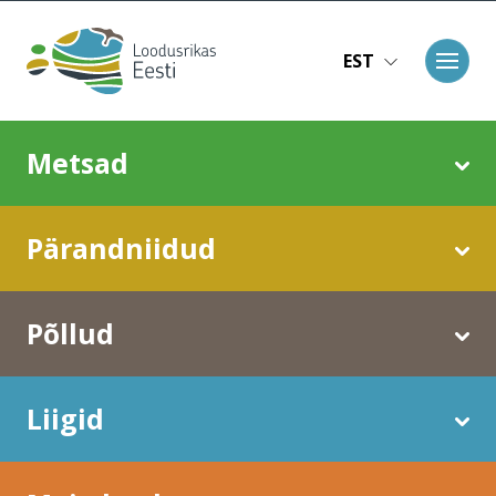
Liigu edasi põhisisu juurde
EST
Main navigation
Metsad
Pärandniidud
Põllud
Liigid