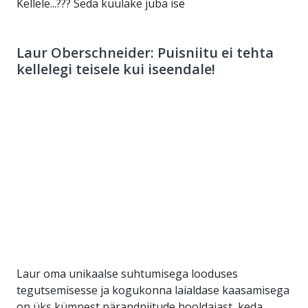
Kellele...??? Seda kuulake juba ise
Laur Oberschneider: Puisniitu ei tehta
kellelegi teisele kui iseendale!
Laur oma unikaalse suhtumisega looduses
tegutsemisesse ja kogukonna laialdase kaasamisega
on üks kümnest pärandniitude hooldajast, keda