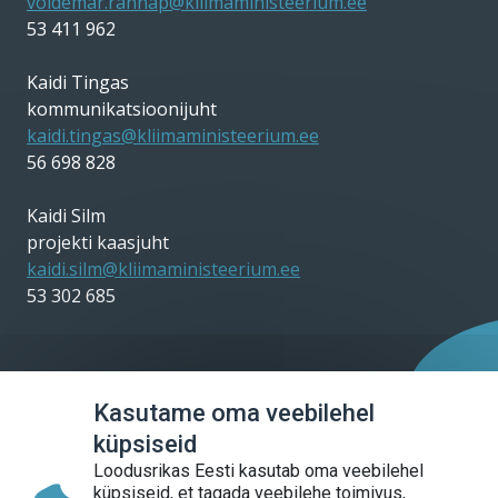
voldemar.rannap@kliimaministeerium.ee
53 411 962
Kaidi Tingas
kommunikatsioonijuht
kaidi.tingas@kliimaministeerium.ee
56 698 828
Kaidi Silm
projekti kaasjuht
kaidi.silm@kliimaministeerium.ee
53 302 685
Kasutame oma veebilehel
Sotsiaalmeedia
küpsiseid
Loodusrikas Eesti kasutab oma veebilehel
küpsiseid, et tagada veebilehe toimivus,