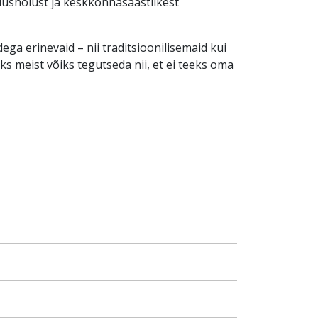
dushoiust ja keskkonnasäästlikest
ga erinevaid – nii traditsioonilisemaid kui
ks meist võiks tegutseda nii, et ei teeks oma