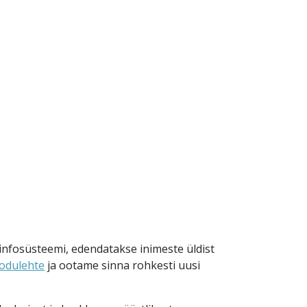
a infosüsteemi, edendatakse inimeste üldist
kodulehte
ja ootame sinna rohkesti uusi