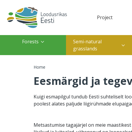
Skip to main content
Project
Top navigation(des
Top navigation(mobile)
Main navigation
Forests
Semi-natural
grasslands
Breadcrumb
Home
Eesmärgid ja tege
Kuigi esmapilgul tundub Eesti suhteliselt loo
poolest alates paljude liigirühmade elupaigad
Metsastumise tagajärjel on meie maastikes
liivikud ja luitealad, vähenenud on loopealse