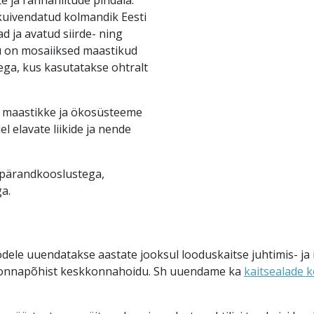
uivendatud kolmandik Eesti
 ja avatud siirde- ning
u on mosaiiksed maastikud
ga, kus kasutatakse ohtralt
ti maastikke ja ökosüsteeme
 elavate liikide ja nende
 pärandkooslustega,
ga.
töödele uuendatakse aastate jooksul looduskaitse juhtimis- j
konnapõhist keskkonnahoidu. Sh uuendame ka
kaitsealade 