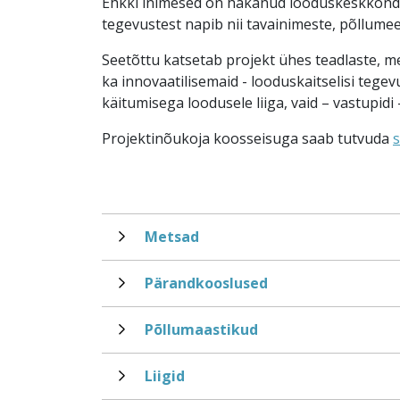
Ehkki inimesed on hakanud looduskeskkonda 
tegevustest napib nii tavainimeste, põllume
Seetõttu katsetab projekt ühes teadlaste, m
ka innovaatilisemaid - looduskaitselisi tegev
käitumisega loodusele liiga, vaid – vastupidi
Projektinõukoja koosseisuga saab tutvuda
s
Metsad
Pärandkooslused
Põllumaastikud
Liigid