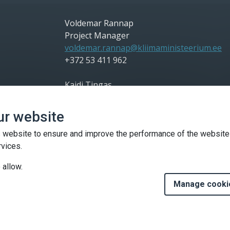
Voldemar Rannap
Project Manager
voldemar.rannap@kliimaministeerium.ee
+372 53 411 962
Kaidi Tingas
Communication Manager
kaidi.tingas@kliimaministeerium.ee
ur website
+372 56 698 828
 website to ensure and improve the performance of the website
Kaidi Silm
rvices.
Project Co-Manager
 allow.
kaidi.silm@kliimaministeerium.ee
+372 53 302 685
Manage cooki