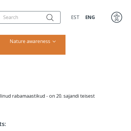
EST
ENG
Nature awareness
Restoration of coastal
meadows
ilinud rabamaastikud - on 20. sajandi teisest
ts: