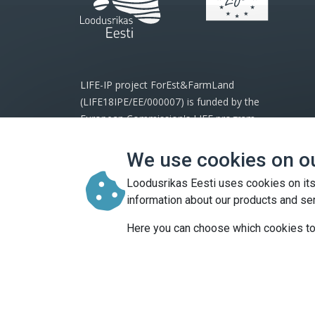
LIFE-IP project ForEst&FarmLand
(LIFE18IPE/EE/000007) is funded by the
European Commission's LIFE program
and project partners.
We use cookies on o
The website reflects the views of the
Loodusrikas Eesti uses cookies on its
project and the European Commission
information about our products and se
cannot be held responsible for any use
which may be made of the information
Here you can choose which cookies to
contained therein.