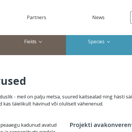
Partners
News
ktop)
Fields
Species
vused
duslik - meil on palju metsa, suured kaitsealad ning hästi sä
 kas täielikult hävinud või oluliselt vähenenud.
Projekti avakonveren
t peaaegu kadunud avatud
te ja rannaniitude pindala.