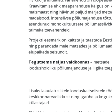
Kraavitamise ehk maaparanduse käigus on k
maismaast ning hävinud paljud märjad metsad
madalsood. Intensiivse põllumajanduse tõtt
asendunud monokultuursete põllumassiivide
taimekaitsevahendeid.
Projekti eesmärk on kaitsta ja taastada Ees
ning parandada meie metsades ja põllumaadel
elupaikade seisundit.
Tegutseme neljas valdkonnas
– metsade,
loodushoidliku põllumajanduse ja liigikaitse
Lisaks laiaulatuslikele looduskaitselistele 
keskkonnateadlikkust ning igaühe ja kogu
külastajaid.